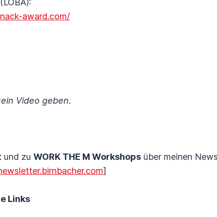
 (LOBA):
arnack-award.com/
kein Video geben.
t
und zu
WORK THE M Workshops
über meinen Newsl
/newsletter.birnbacher.com
]
te Links