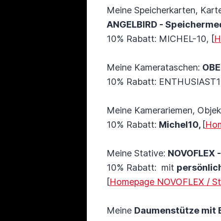
Meine Speicherkarten, Kart
ANGELBIRD - Speicherme
10% Rabatt: MICHEL-10, [
H
Meine Kamerataschen:
OBE
10% Rabatt: ENTHUSIAST10
Meine Kamerariemen, Objekt
10% Rabatt:
Michel10,
[
Hom
Meine Stative:
NOVOFLEX -
10% Rabatt: mit
persönli
[
Homepage NOVOFLEX / St
Meine
Daumenstütze mit B