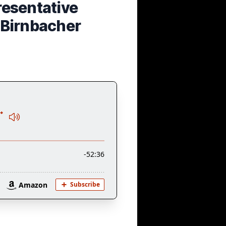
resentative
l Birnbacher