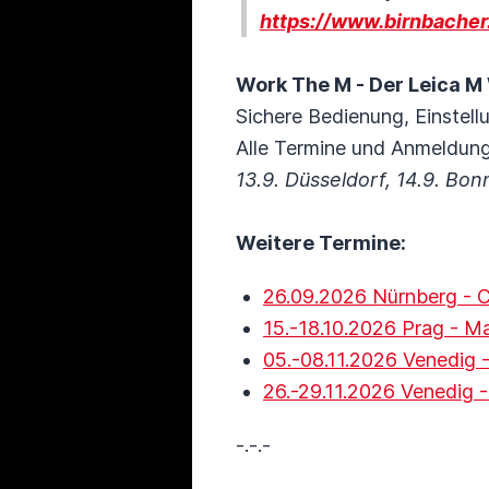
https://www.birnbache
Work The M - Der Leica 
Sichere Bedienung, Einstell
Alle Termine und Anmeldung
13.9. Düsseldorf, 14.9. B
Weitere Termine:
26.09.2026 Nürnberg - 
15.-18.10.2026 Prag - Ma
05.-08.11.2026 Venedig 
26.-29.11.2026 Venedig
-.-.-