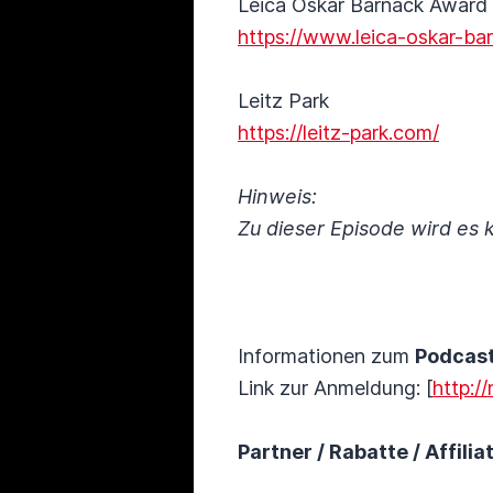
Leica Oskar Barnack Award
https://www.leica-oskar-b
Leitz Park
https://leitz-park.com/
Hinweis:
Zu dieser Episode wird es 
Informationen zum
Podcas
Link zur Anmeldung: [
http:/
Partner / Rabatte / Affilia