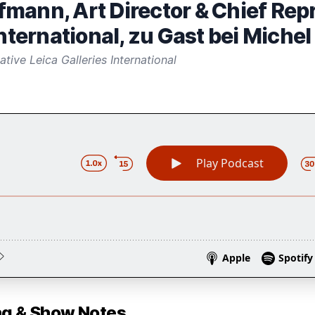
mann, Art Director & Chief Rep
International, zu Gast bei Miche
tive Leica Galleries International
 & Show Notes