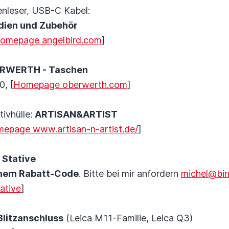
enleser, USB-C Kabel:
dien und Zubehör
omepage angelbird.com
]
RWERTH - Taschen
, [
Homepage oberwerth.com
]
ivhülle:
ARTISAN&ARTIST
epage www.artisan-n-artist.de/
]
 Stative
chem Rabatt-Code
. Bitte bei mir anfordern
michel@bir
ative
]
litzanschluss
(Leica M11-Familie, Leica Q3)