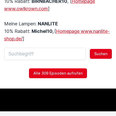
10% Rabatt:
BIRNBACHER10
, [
Homepage
www.owlkrown.com
]
Meine Lampen:
NANLITE
10% Rabatt:
Michel10,
[
Homepage www.nanlite-
shop.de/
]
Suchen
Alle 309 Episoden aufrufen