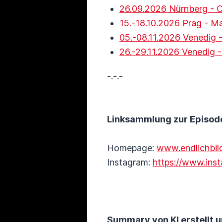
26.09.2026 Nürnberg - 
15.-18.10.2026 Prag - Ma
05.-08.11.2026 Venedig 
26.-29.11.2026 Venedig
-.-.-
Linksammlung zur Episod
Homepage:
www.endlichbil
Instagram:
https://www.inst
Summary von KI erstellt u