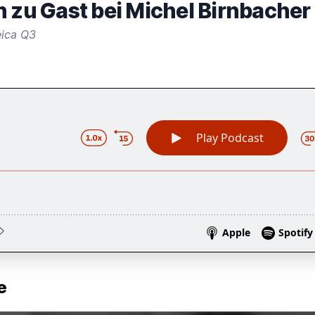
h zu Gast bei Michel Birnbacher
eica Q3
e