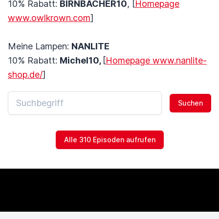
10% Rabatt:
BIRNBACHER10
, [
Homepage
www.owlkrown.com
]
Meine Lampen:
NANLITE
10% Rabatt:
Michel10,
[
Homepage www.nanlite-
shop.de/
]
Suchen
Alle 310 Episoden aufrufen