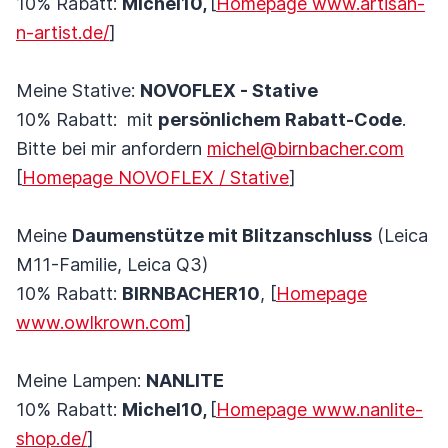
10% Rabatt:
Michel10,
[
Homepage www.artisan-
n-artist.de/
]
Meine Stative:
NOVOFLEX - Stative
10% Rabatt: mit
persönlichem Rabatt-Code
.
Bitte bei mir anfordern
michel@birnbacher.com
[
Homepage NOVOFLEX / Stative
]
Meine
Daumenstütze mit Blitzanschluss
(Leica
M11-Familie, Leica Q3)
10% Rabatt:
BIRNBACHER10
, [
Homepage
www.owlkrown.com
]
Meine Lampen:
NANLITE
10% Rabatt:
Michel10,
[
Homepage www.nanlite-
shop.de/
]