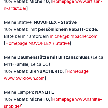
10% Rabatt:
Michel10,
[
Homepage www.artisan-
n-artist.de/
]
Meine Stative:
NOVOFLEX - Stative
10% Rabatt: mit
persönlichem Rabatt-Code
.
Bitte bei mir anfordern
michel@birnbacher.com
[
Homepage NOVOFLEX / Stative
]
Meine
Daumenstütze mit Blitzanschluss
(Leica
M11-Familie, Leica Q3)
10% Rabatt:
BIRNBACHER10
, [
Homepage
www.owlkrown.com
]
Meine Lampen:
NANLITE
10% Rabatt:
Michel10,
[
Homepage www.nanlite-
shop.de/
]